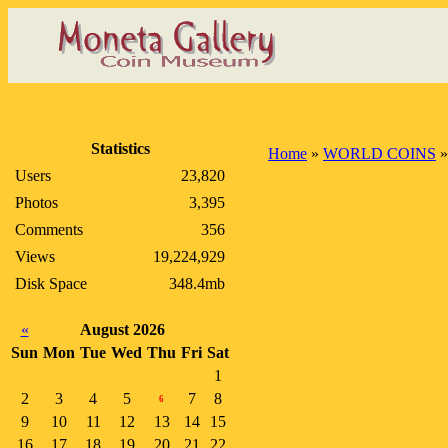
Statistics
Home
»
WORLD COINS
Users
23,820
Photos
3,395
Comments
356
Views
19,224,929
Disk Space
348.4mb
«
August 2026
Sun
Mon
Tue
Wed
Thu
Fri
Sat
1
2
3
4
5
7
8
6
9
10
11
12
13
14
15
16
17
18
19
20
21
22