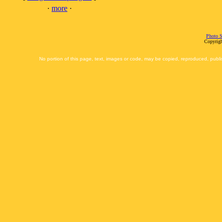
·
more
·
Photo S
Copyrigh
No portion of this page, text, images or code, may be copied, reproduced, publi